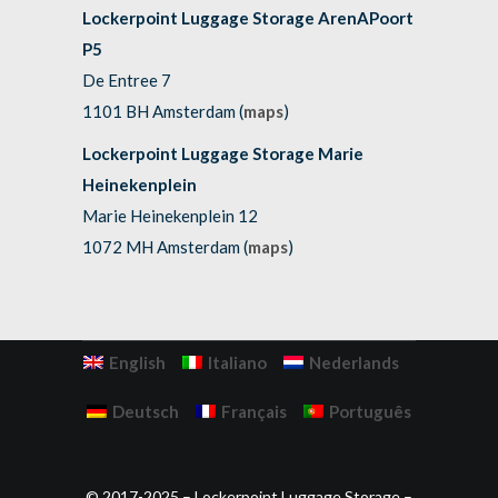
Lockerpoint Luggage Storage ArenAPoort
P5
De Entree 7
1101 BH Amsterdam (
maps
)
Lockerpoint Luggage Storage Marie
Heinekenplein
Marie Heinekenplein 12
1072 MH Amsterdam (
maps
)
English
Italiano
Nederlands
Deutsch
Français
Português
© 2017-2025 – Lockerpoint Luggage Storage –