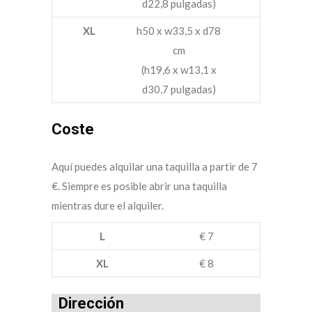
d22,8 pulgadas)
XL
h50 x w33,5 x d78
cm
(h19,6 x w13,1 x
d30,7 pulgadas)
Coste
Aquí puedes alquilar una taquilla a partir de 7
€. Siempre es posible abrir una taquilla
mientras dure el alquiler.
L
€ 7
XL
€ 8
Dirección