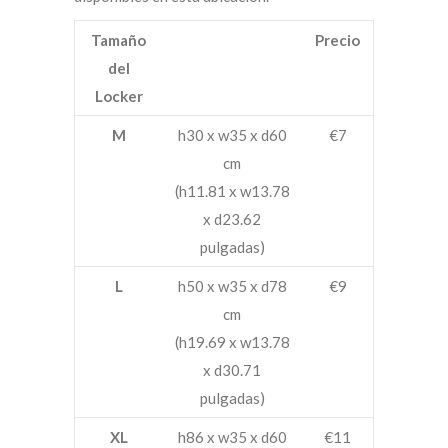
Tamaño
Precio
del
Locker
M
h30 x w35 x d60
€7
cm
(h11.81 x w13.78
x d23.62
pulgadas)
L
h50 x w35 x d78
€9
cm
(h19.69 x w13.78
x d30.71
pulgadas)
XL
h86 x w35 x d60
€11