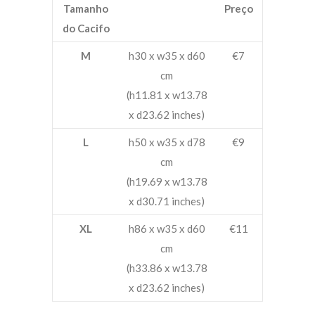
Tamanho
Preço
do Cacifo
M
h30 x w35 x d60
€7
cm
(h11.81 x w13.78
x d23.62 inches)
L
h50 x w35 x d78
€9
cm
(h19.69 x w13.78
x d30.71 inches)
XL
h86 x w35 x d60
€11
cm
(h33.86 x w13.78
x d23.62 inches)