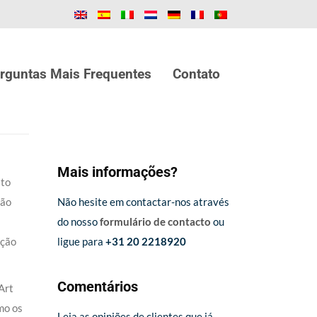
rguntas Mais Frequentes
Contato
Mais informações?
ito
tão
Não hesite em contactar-nos através
do nosso
formulário de contacto
ou
ução
ligue para
+31 20 2218920
Comentários
Art
mo os
Leia as opiniões de clientes que já