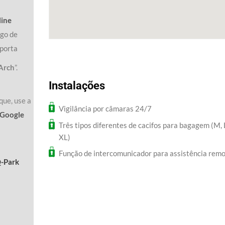
line
igo de
 porta
Arch
”.
Instalações
que, use a
Vigilância por câmaras 24/7
 Google
Três tipos diferentes de cacifos para bagagem (M, 
XL)
Função de intercomunicador para assistência rem
Q-Park