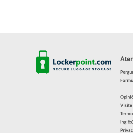
Aten
Pergu
Formu
Opini
Visite
Termos
inglês
Priva