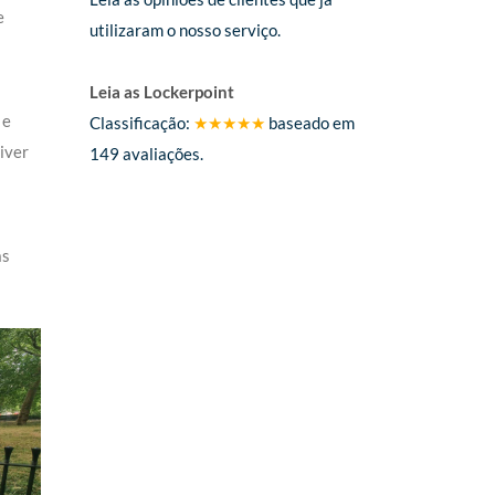
e
utilizaram o nosso serviço.
á
Leia as Lockerpoint
 e
Classificação:
★★★★★
baseado em
tiver
149
avaliações.
as