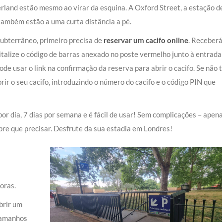
land estão mesmo ao virar da esquina. A Oxford Street, a estação d
também estão a uma curta distância a pé.
ubterrâneo, primeiro precisa de
reservar um cacifo online
. Receber
talize o código de barras anexado no poste vermelho junto à entrada
ode usar o link na confirmação da reserva para abrir o cacifo. Se não 
brir o seu cacifo, introduzindo o número do cacifo e o código PIN que
r dia, 7 dias por semana e é fácil de usar! Sem complicações – apen
e que precisar. Desfrute da sua estadia em Londres!
horas.
brir um
 tamanhos