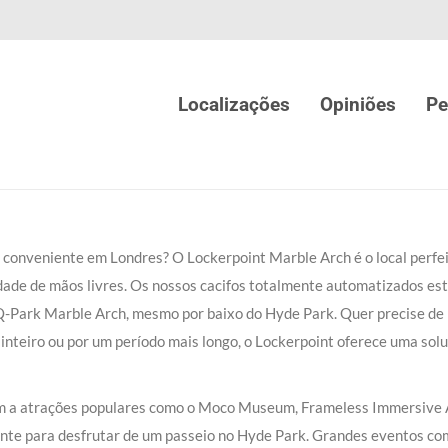
Localizações
Opiniões
Pe
onveniente em Londres? O Lockerpoint Marble Arch é o local perfe
dade de mãos livres. Os nossos cacifos totalmente automatizados es
Q-Park Marble Arch, mesmo por baixo do Hyde Park. Quer precise de
inteiro ou por um período mais longo, o Lockerpoint oferece uma sol
igem a atrações populares como o Moco Museum, Frameless Immersive 
ente para desfrutar de um passeio no Hyde Park. Grandes eventos co