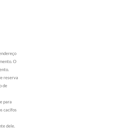
 endereço
amento. O
ento.
de reserva
o de
de para
s cacifos
te dele.