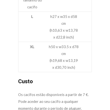
Tamanho do
cacifo
L
h27 x w35 x d58
cm
(h10,63 x w13,78
x d22,8 inch)
XL
h50 x w33.5 x d78
cm
(h19,68 x w13,19
x d30,70 inch)
Custo
Os cacifos estão disponíveis a partir de 7 €.
Pode aceder ao seu cacifo a qualquer
momento durante o período de aluguer.