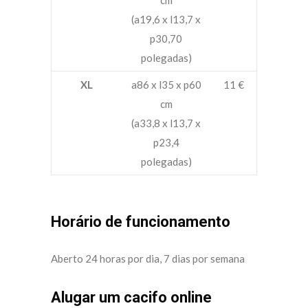
cm
(a19,6 x l13,7 x
p30,70
polegadas)
XL
a86 x l35 x p60
11 €
cm
(a33,8 x l13,7 x
p23,4
polegadas)
Horário de funcionamento
Aberto 24 horas por dia, 7 dias por semana
Alugar um cacifo online