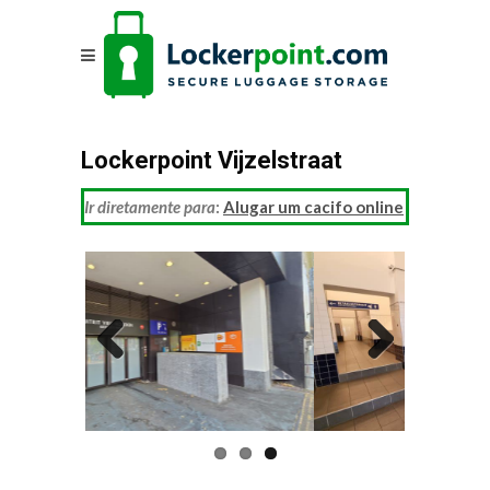
Lockerpoint Vijzelstraat
Ir diretamente para
:
Alugar um cacifo online
Previous
Next