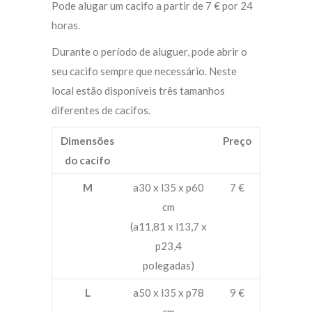
Pode alugar um cacifo a partir de 7 € por 24
horas.
Durante o período de aluguer, pode abrir o
seu cacifo sempre que necessário. Neste
local estão disponíveis três tamanhos
diferentes de cacifos.
Dimensões
Preço
do cacifo
M
a30 x l35 x p60
7 €
cm
(a11,81 x l13,7 x
p23,4
polegadas)
L
a50 x l35 x p78
9 €