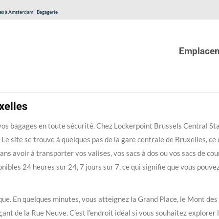
es à Amsterdam | Bagagerie
Emplace
xelles
 vos bagages en toute sécurité. Chez Lockerpoint Brussels Central Sta
e site se trouve à quelques pas de la gare centrale de Bruxelles, ce 
ns avoir à transporter vos valises, vos sacs à dos ou vos sacs de cou
ibles 24 heures sur 24, 7 jours sur 7, ce qui signifie que vous pouve
que. En quelques minutes, vous atteignez la Grand Place, le Mont des 
 de la Rue Neuve. C’est l’endroit idéal si vous souhaitez explorer la