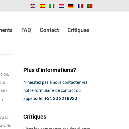
ments
FAQ
Contact
Critiques
Plus d’informations?
tion,
qui
N’hésitez pas à nous contacter via
rses.
notre formulaire de contact ou
z y
appelez le:
+31 20 2218920
Critiques
Arts,
 ville
Lisez les commentaires des clients