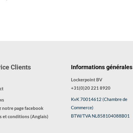
ice Clients
Informations générales
Lockerpoint BV
+31(0)20 221 8920
ct
KvK 70014612 (Chambre de
ws
Commerce)
z notre page facebook
BTW/TVA NL858104088B01
 et conditions (Anglais)