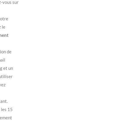
z-vous sur
votre
 le
ment
ion de
ail
g et un
tiliser
vez
ant.
 les 15
quement