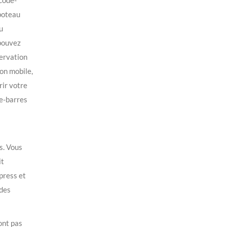
 code-
 poteau
u
 pouvez
servation
ion mobile,
rir votre
de-barres
s. Vous
it
press et
 des
ont pas