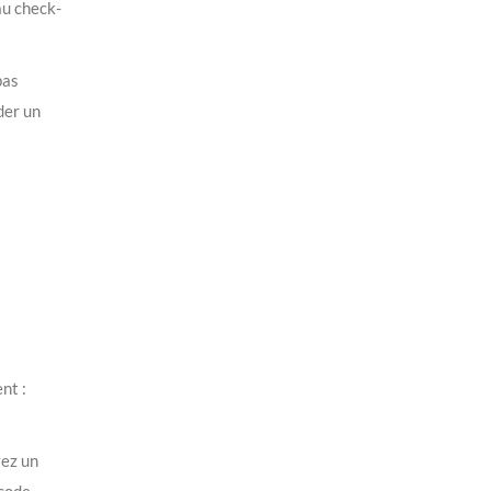
au check-
pas
der un
nt :
vez un