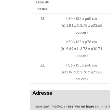
Taille du
casier
M
h30 x l35 x p60 cm
(h11.81 x l13.78 x p23.62
pouces)
L
h50 x l35 x p78 cm
(h19.69 x l13.78 x p30.71
pouces)
XL
h86 x l35 x p60 cm
(h33.86 x l13.78 x p23.62
pouces)
Adresse
Important :
Veillez à
réserver en ligne
en ligne. 