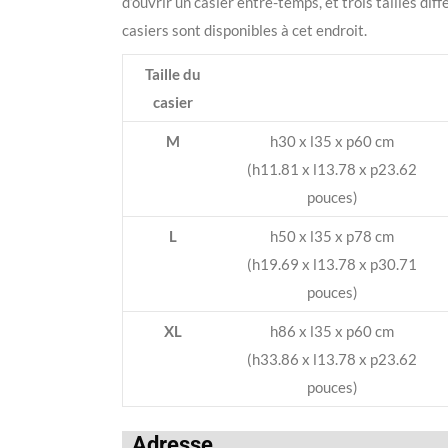
d’ouvrir un casier entre-temps, et trois tailles dif
casiers sont disponibles à cet endroit.
Taille du
casier
M
h30 x l35 x p60 cm
(h11.81 x l13.78 x p23.62
pouces)
L
h50 x l35 x p78 cm
(h19.69 x l13.78 x p30.71
pouces)
XL
h86 x l35 x p60 cm
(h33.86 x l13.78 x p23.62
pouces)
Adresse