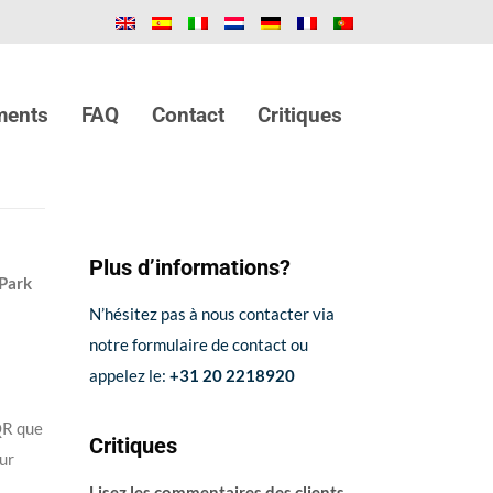
ments
FAQ
Contact
Critiques
Plus d’informations?
Park
N’hésitez pas à nous contacter via
notre formulaire de contact ou
appelez le:
+31 20 2218920
QR que
Critiques
sur
Lisez les commentaires des clients