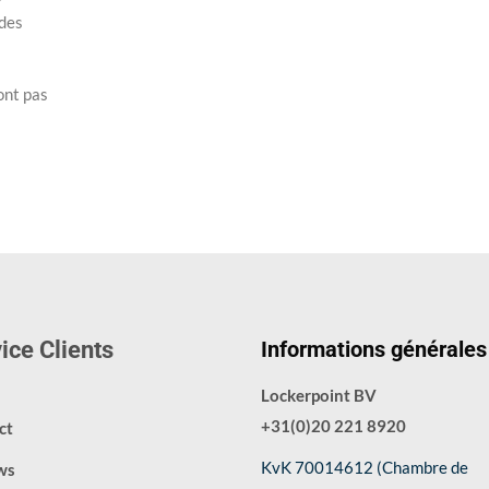
 des
ont pas
ice Clients
Informations générales
Lockerpoint BV
+31(0)20 221 8920
ct
KvK 70014612 (Chambre de
ws