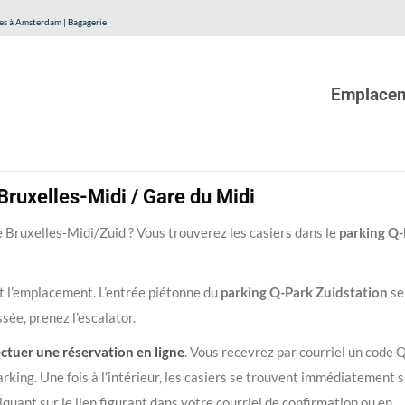
es à Amsterdam | Bagagerie
Emplace
ruxelles-Midi / Gare du Midi
 Bruxelles-Midi/Zuid ? Vous trouverez les casiers dans le
parking Q-
t l’emplacement. L’entrée piétonne du
parking Q-Park Zuidstation
se
sée, prenez l’escalator.
ectuer une réservation en ligne
. Vous recevrez par courriel un code 
rking. Une fois à l’intérieur, les casiers se trouvent immédiatement 
iquant sur le lien figurant dans votre courriel de confirmation ou en