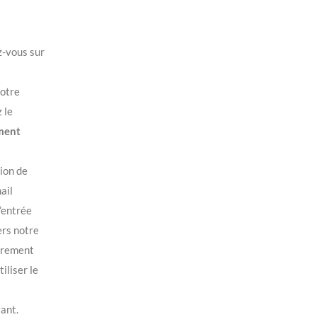
z-vous sur
votre
 le
ment
ion de
ail
’entrée
ers notre
eurement
iliser le
ant.