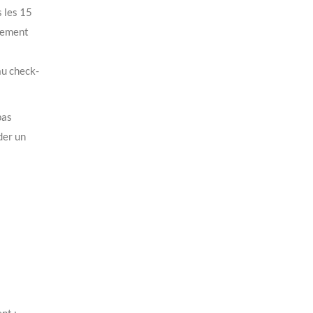
s les 15
quement
au check-
pas
der un