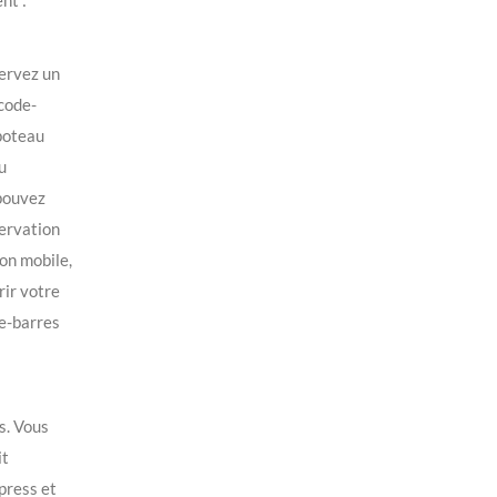
nt :
ervez un
 code-
 poteau
u
 pouvez
servation
ion mobile,
rir votre
de-barres
s. Vous
it
press et