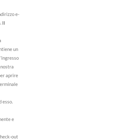
ndirizzo e-
o.
Il
a
ontiene un
l’ingresso
a nostra
per aprire
 terminale
d esso.
mente e
 check-out