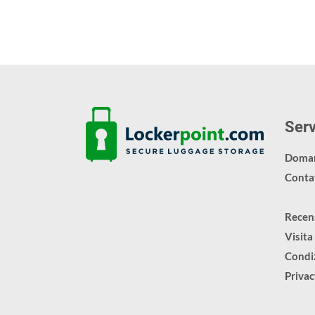
Serv
Doman
Contat
Recen
Visita
Condiz
Priva