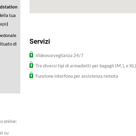
idstation
della tua
aps
)
 pedonale
Servizi
ituato di
Videosorveglianza 24/7
Tre diversi tipi di armadietti per bagagli (M, L e XL
Funzione interfono per assistenza remota
o online:
vai su