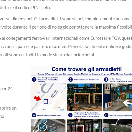
etto e il codice PIN scelto.
diverse dimensioni. Gli armadietti sono sicuri, completamente automat
iù volte durante il periodo di noleggio per ottenere la massima flessibil
 e ai collegamenti ferroviari internazionali come Eurostar e TGV, ques
rrivi anticipati o le partenze tardive. Prenota facilmente online e godit
onali sono custoditi in modo sicuro da Lockerpoint.
 per 24
aprire un
ono