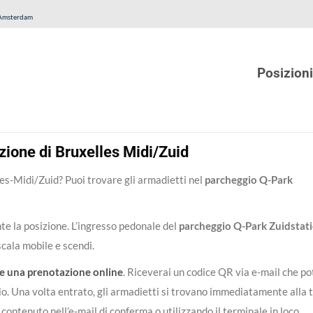
 Amsterdam
Posizioni
zione di Bruxelles Midi/Zuid
les-Midi/Zuid? Puoi trovare gli armadietti nel
parcheggio Q-Park
te la posizione. L’ingresso pedonale del
parcheggio Q-Park Zuidstat
scala mobile e scendi.
re una prenotazione online
. Riceverai un codice QR via e-mail che po
io. Una volta entrato, gli armadietti si trovano immediatamente alla 
k contenuto nell’e-mail di conferma o utilizzando il terminale in loco