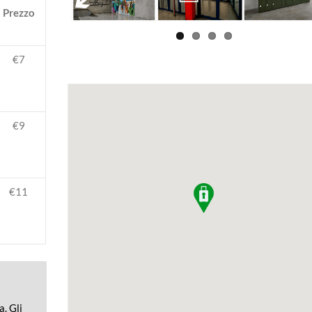
Prezzo
€7
€9
€11
. Gli