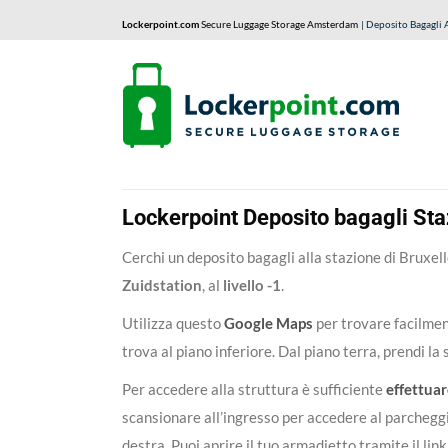
Lockerpoint.com
Secure Luggage Storage Amsterdam
| Deposito Bagagli
Lockerpoint Deposito bagagli Sta
Cerchi un deposito bagagli alla stazione di Bruxel
Zuidstation
, al
livello -1
.
Utilizza questo
Google Maps
per trovare facilmen
trova al piano inferiore. Dal piano terra, prendi la 
Per accedere alla struttura è sufficiente
effettua
scansionare all’ingresso per accedere al parchegg
destra. Puoi aprire il tuo armadietto tramite il lin