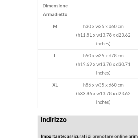
Dimensione
Armadietto
M
h30 x w35 x d60 cm
(h11.81 x w13.78 x d23.62
inches)
L
h50 x w35 x d78 cm
(h19.69 x w13.78 x d30.71
inches)
XL
h86 x w35 x d60 cm
(h33.86 x w13.78 x d23.62
inches)
Indirizzo
Importante:
assicurati di
prenotare online
prima