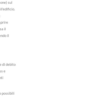
ione) sul
l’edificio.
k
aprire
a il
ndo il
e di debito
ss e
nti
 possibili