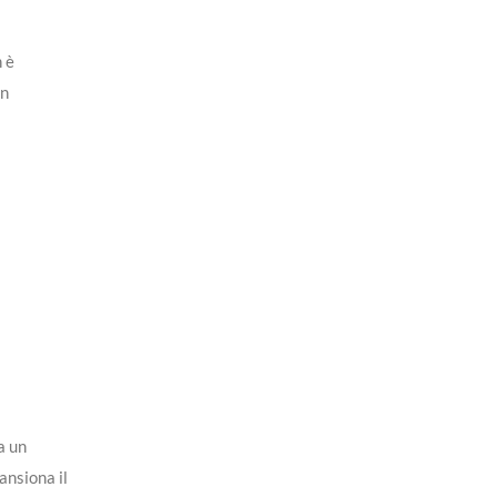
 è
un
a un
ansiona il