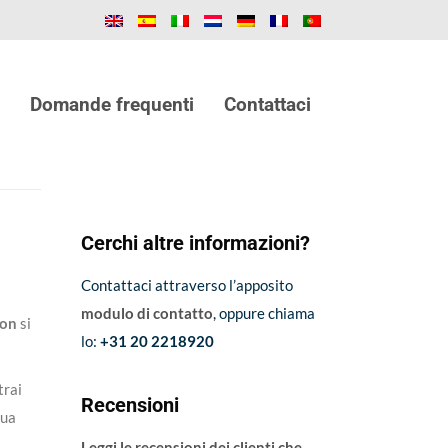
Domande frequenti
Contattaci
Cerchi altre informazioni?
Contattaci attraverso l’apposito
modulo di contatto
, oppure chiama
ion
si
lo:
+31 20 2218920
trai
Recensioni
tua
Leggi le recensioni dei clienti che