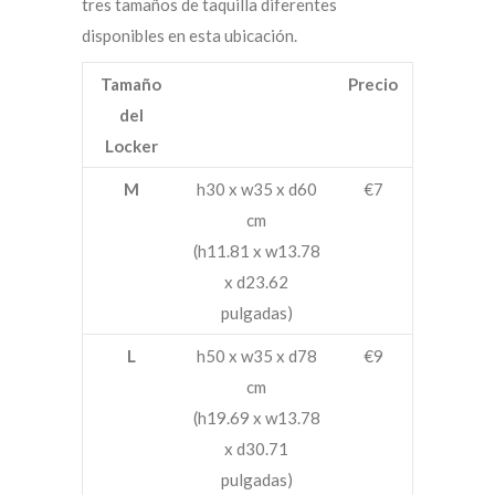
tres tamaños de taquilla diferentes
disponibles en esta ubicación.
Tamaño
Precio
del
Locker
M
h30 x w35 x d60
€7
cm
(h11.81 x w13.78
x d23.62
pulgadas)
L
h50 x w35 x d78
€9
cm
(h19.69 x w13.78
x d30.71
pulgadas)