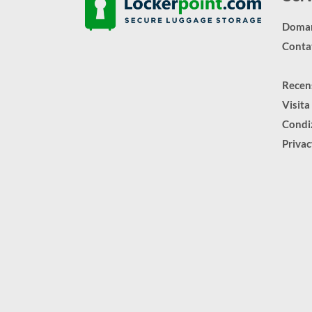
Doman
Contat
Recen
Visita
Condiz
Priva