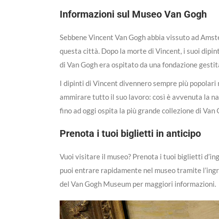
Informazioni sul Museo Van Gogh
Sebbene Vincent Van Gogh abbia vissuto ad Amster
questa città. Dopo la morte di Vincent, i suoi dipi
di Van Gogh era ospitato da una fondazione gesti
I dipinti di Vincent divennero sempre più popolari 
ammirare tutto il suo lavoro: così è avvenuta la 
fino ad oggi ospita la più grande collezione di Van
Prenota i tuoi biglietti in anticipo
Vuoi visitare il museo? Prenota i tuoi biglietti d’
puoi entrare rapidamente nel museo tramite l’ingres
del Van Gogh Museum per maggiori informazioni.