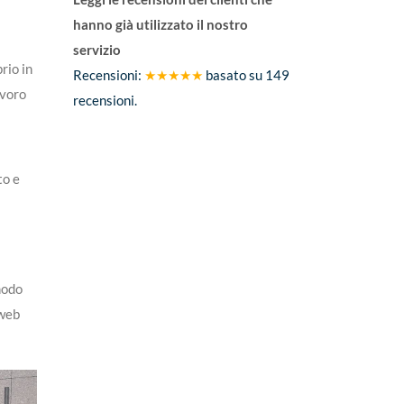
hanno già utilizzato il nostro
servizio
rio in
Recensioni:
★★★★★
basato su
149
avoro
recensioni.
to e
modo
 web