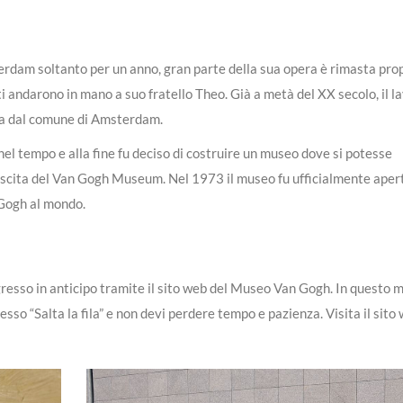
dam soltanto per un anno, gran parte della sua opera è rimasta prop
nti andarono in mano a suo fratello Theo. Già a metà del XX secolo, il l
ta dal comune di Amsterdam.
nel tempo e alla fine fu deciso di costruire un museo dove si potesse
nascita del Van Gogh Museum. Nel 1973 il museo fu ufficialmente aper
 Gogh al mondo.
ingresso in anticipo tramite il sito web del Museo Van Gogh. In questo 
so “Salta la fila” e non devi perdere tempo e pazienza. Visita il sito