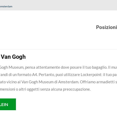
 Amsterdam
Posizioni
o Van Gogh
Van Gogh Museum, pensa attentamente dove posare il tuo bagaglio. Il m
randi di un formato A4. Pertanto, puoi utilizzare Lockerpoint: il tuo p
ituato vicino al Van Gogh Museum di Amsterdam. Offriamo armadietti s
i dimensioni o altri oggetti senza alcuna preoccupazione.
LEIN