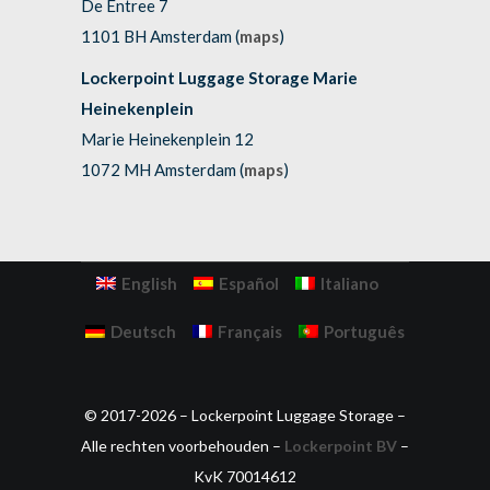
De Entree 7
1101 BH Amsterdam (
maps
)
Lockerpoint Luggage Storage Marie
Heinekenplein
Marie Heinekenplein 12
1072 MH Amsterdam (
maps
)
English
Español
Italiano
Deutsch
Français
Português
© 2017-2026 – Lockerpoint Luggage Storage –
Alle rechten voorbehouden –
Lockerpoint BV
–
KvK 70014612