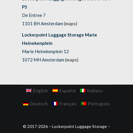
P5
De Entree 7
1101 BH Amsterdam (
maps
)
Lockerpoint Luggage Storage Marie
Heinekenplein
Marie Heinekenplein 12
1072 MH Amsterdam (
maps
)
English
Español
Italiano
Deutsch
Français
Português
© 2017-2026 – Lockerpoint Luggage Storage –