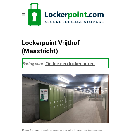
Lockerpoint Vrijthof
(Maastricht)
Spring naar
:
Online een locker huren
Ben je op zoek naar een plek om je bagage