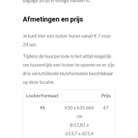
bagage altijd in veilige handen is.
Afmetingen en prijs
Je kunt hier een locker huren vanaf € 7 voor
24 uur.
Tijdens de huurperiode is het altijd mogelijk
om tussentijds een locker te openen en er zijn
drie verschillende kluisformaten beschikbaar
op deze locatie.
Lockerformaat
Prijs
M
h30 x b35 d60
€7
cm
(h11,81 x
b13,7 x d23,4