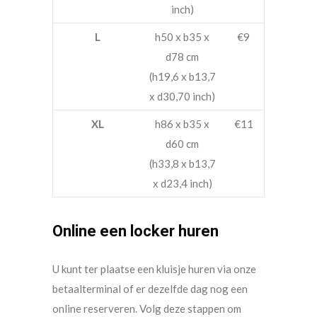
inch)
L
h50 x b35 x
€9
d78 cm
(h19,6 x b13,7
x d30,70 inch)
XL
h86 x b35 x
€11
d60 cm
(h33,8 x b13,7
x d23,4 inch)
Online een locker huren
U kunt ter plaatse een kluisje huren via onze
betaalterminal of er dezelfde dag nog een
online reserveren. Volg deze stappen om