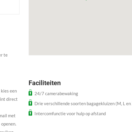
r te
Faciliteiten
, kies een
24/7 camerabewaking
int direct
Drie verschillende soorten bagagekluizen (M, L en
Intercomfunctie voor hulp op afstand
mail met
e openen.