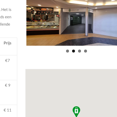
. Het is
jds een
illende
Prijs
€7
€ 9
€ 11