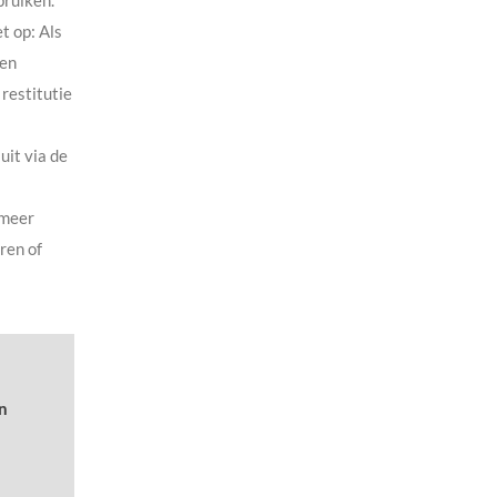
bruiken.
et op: Als
nen
restitutie
uit via de
t meer
ren of
n