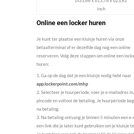
(h33,86 x b13,78 x d23,62
inch
Online een locker huren
Je kunt ter plaatse een kluisje huren via onze
betaalterminal of er dezelfde dag nog een online
reserveren. Volg deze stappen om online een locke
huren:
1. Ga op de dag dat je een kluisje nodig hebt naar
app.lockerpoint.com/mhp
2. Selecteer je huurperiode, voer je e-mailadres in
pincode en voltooi de betaling. Je huurperiode beg
na betaling.
3. Na betaling ontvang je binnen 5 minuten een e-
een link die je later kunt gebruiken om je kluisje t