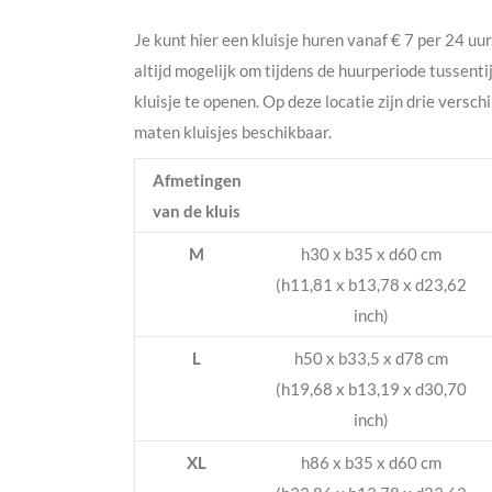
Je kunt hier een kluisje huren vanaf € 7 per 24 uur
altijd mogelijk om tijdens de huurperiode tussenti
kluisje te openen. Op deze locatie zijn drie versch
maten kluisjes beschikbaar.
Afmetingen
van de kluis
M
h30 x b35 x d60 cm
(h11,81 x b13,78 x d23,62
inch)
L
h50 x b33,5 x d78 cm
(h19,68 x b13,19 x d30,70
inch)
XL
h86 x b35 x d60 cm