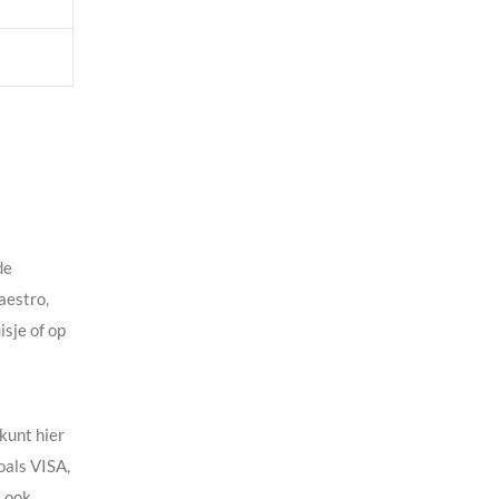
de
aestro,
isje of op
 kunt hier
oals VISA,
s ook