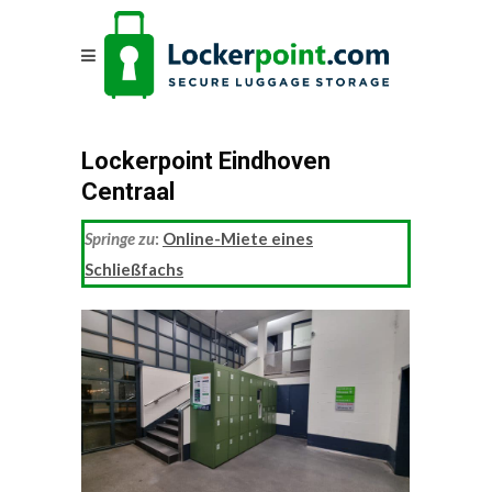
Lockerpoint Eindhoven
Centraal
Springe zu
:
Online-Miete eines
Schließfachs