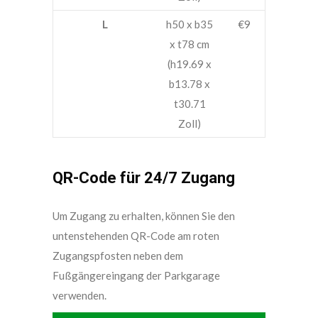
L
h50 x b35
€9
x t78 cm
(h19.69 x
b13.78 x
t30.71
Zoll)
QR-Code für 24/7 Zugang
Um Zugang zu erhalten, können Sie den
untenstehenden QR-Code am roten
Zugangspfosten neben dem
Fußgängereingang der Parkgarage
verwenden.