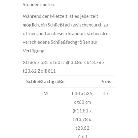
Stunden mieten.
Während der Mietzeit ist es jederzeit
möglich, ein Schließfach zwischendurch zu
öffnen, und an diesem Standort stehen drei
verschiedene Schließfachgrößen zur
Verfügung.
XL
h86 x b35 x t60 cm
(h33.86 x b13.78 x
t23.62 Zoll)
€11
Schließfachgröße
Preis
M
h30 x b35
€7
x t60 cm
(h11.81 x
b13.78 x
t23.62
Zoll)