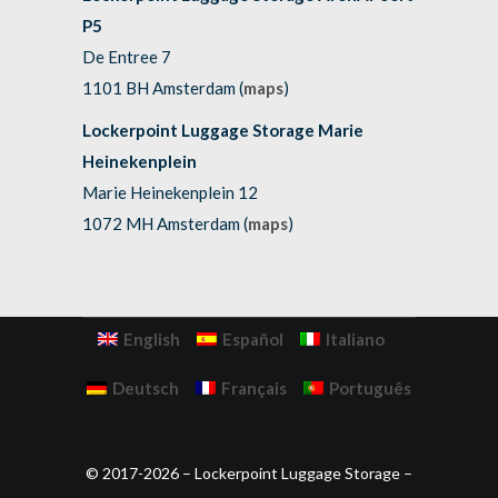
P5
De Entree 7
1101 BH Amsterdam (
maps
)
Lockerpoint Luggage Storage Marie
Heinekenplein
Marie Heinekenplein 12
1072 MH Amsterdam (
maps
)
English
Español
Italiano
Deutsch
Français
Português
© 2017-2026 – Lockerpoint Luggage Storage –